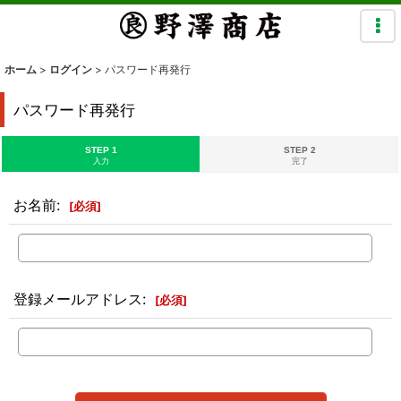
ホーム
>
ログイン
>
パスワード再発行
パスワード再発行
STEP 1
STEP 2
入力
完了
お名前
:
[
必須
]
登録メールアドレス
:
[
必須
]