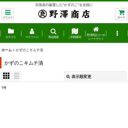
北海道の厳選した"かずのこ"を全国に
メニュー
カート
野澤商店コーポ
カテゴリ
マイページ
商品検索
ご利用案内
レートサイト
ホーム
>
かずのこキムチ漬
かずのこキムチ漬
表示順変更
閉じる
1
件
表示数
:
並び順
:
絞り込む