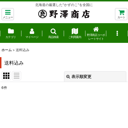
北海道の厳選した"かずのこ"を全国に
メニュー
カート
野澤商店コーポ
カテゴリ
マイページ
商品検索
ご利用案内
レートサイト
ホーム
>
送料込み
送料込み
表示順変更
閉じる
6
件
表示数
:
並び順
:
絞り込む