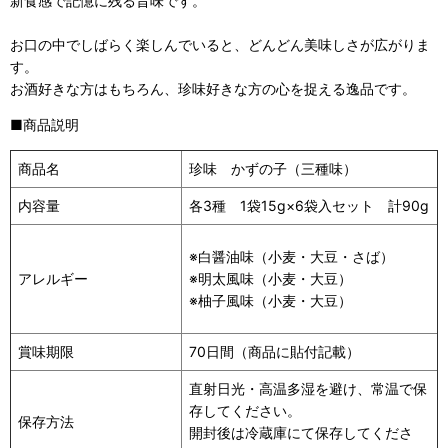
新食感で記憶に残る旨味です。
お口の中でしばらく楽しんでいると、どんどん美味しさが広がりま
す。
お酒好きな方はもちろん、珍味好きな方の心を捉える逸品です。
■商品説明
商品名
珍味 かずの子（三種味）
内容量
各3種 1袋15g×6袋入セット 計90g
※白醤油味（小麦・大豆・さば）
アレルギー
※明太風味（小麦・大豆）
※柚子風味（
小麦・大豆
）
賞味期限
70日間（商品に貼付記載）
直射日光・高温多湿を避け、常温で保
存してください。
保存方法
開封後は冷蔵庫にて保存してくださ