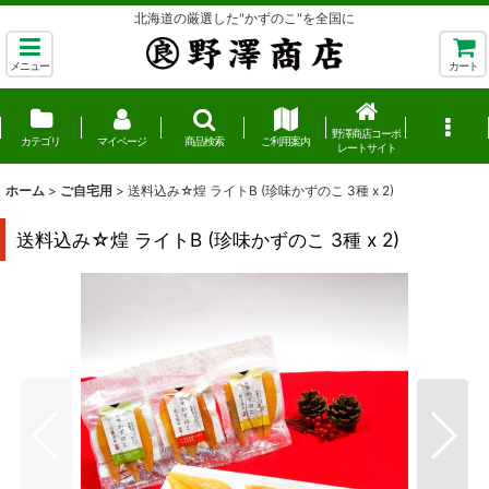
北海道の厳選した"かずのこ"を全国に
メニュー
カート
野澤商店コーポ
カテゴリ
マイページ
商品検索
ご利用案内
レートサイト
ホーム
>
ご自宅用
>
送料込み☆煌 ライトB (珍味かずのこ 3種 x 2)
送料込み☆煌 ライトB (珍味かずのこ 3種 x 2)