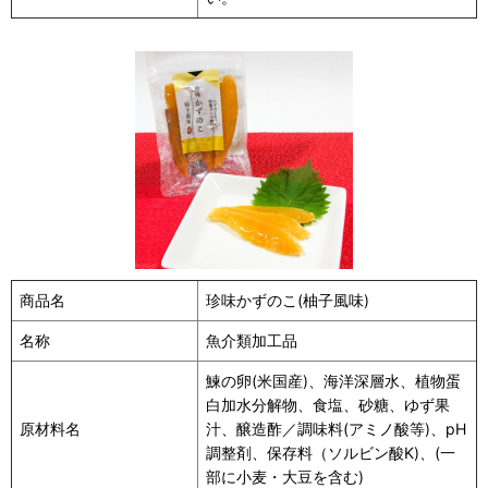
商品名
珍味かずのこ(柚子風味)
名称
魚介類加工品
鰊の卵(米国産)、海洋深層水、植物蛋
白加水分解物、食塩、砂糖、ゆず果
原材料名
汁、醸造酢／調味料(アミノ酸等)、pH
調整剤、保存料（ソルビン酸K)、(一
部に小麦・大豆を含む)