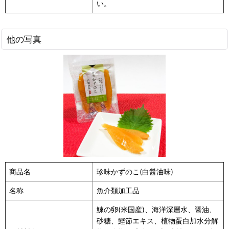
い。
他の写真
商品名
珍味かずのこ(白醤油味)
名称
魚介類加工品
鰊の卵(米国産)、海洋深層水、醤油、
砂糖、鰹節エキス、植物蛋白加水分解