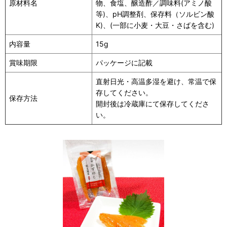
原材料名
物、食塩、醸造酢／調味料(アミノ酸
等)、pH調整剤、保存料（ソルビン酸
K)、(一部に小麦・大豆・さばを含む)
内容量
15g
賞味期限
パッケージに記載
直射日光・高温多湿を避け、常温で保
存してください。
保存方法
開封後は冷蔵庫にて保存してくださ
い。