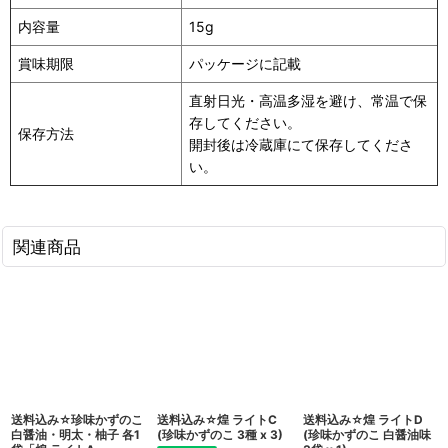
内容量
15g
賞味期限
パッケージに記載
直射日光・高温多湿を避け、常温で保
存してください。
保存方法
開封後は冷蔵庫にて保存してくださ
い。
関連商品
送料込み☆珍味かずのこ
送料込み☆煌 ライトC
送料込み☆煌 ライトD
白醤油・明太・柚子 各1
(珍味かずのこ 3種 x 3)
(珍味かずのこ 白醤油味