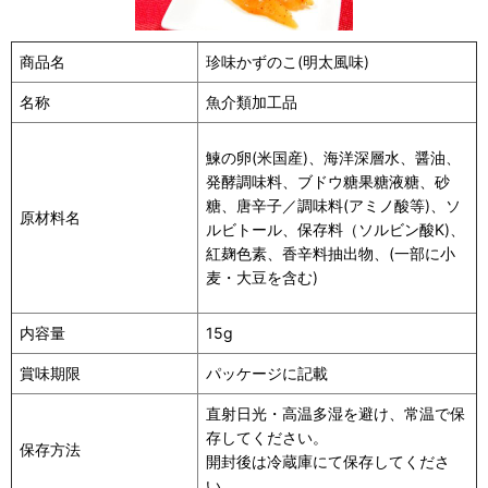
商品名
珍味かずのこ(明太風味)
名称
魚介類加工品
鰊の卵(米国産)、海洋深層水、醤油、
発酵調味料、ブドウ糖果糖液糖、砂
糖、唐辛子／調味料(アミノ酸等)、ソ
原材料名
ルビトール、保存料（ソルビン酸K)、
紅麹色素、香辛料抽出物、(一部に小
麦・大豆を含む)
内容量
15g
賞味期限
パッケージに記載
直射日光・高温多湿を避け、常温で保
存してください。
保存方法
開封後は冷蔵庫にて保存してくださ
い。