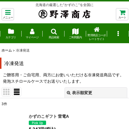
北海道の厳選した"かずのこ"を全国に
メニュー
カート
野澤商店コーポ
カテゴリ
マイページ
商品検索
ご利用案内
レートサイト
ホーム
>
冷凍発送
冷凍発送
ご贈答用・ご自宅用、両方にお使いいただける冷凍発送商品です。
発泡スチロールケースでお送りいたします。
表示順変更
閉じる
3
件
表示数
:
かずのこギフト 雷電A
並び順
:
5,247
円
(税込)