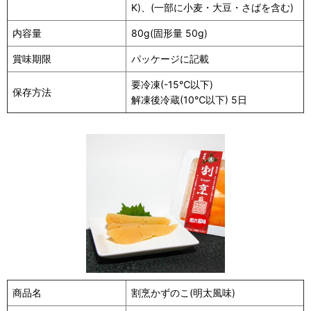
K)、(一部に小麦・大豆・さばを含む)
内容量
80g(固形量 50g)
賞味期限
パッケージに記載
要冷凍(-15℃以下)
保存方法
解凍後冷蔵(10℃以下) 5日
商品名
割烹かずのこ(明太風味)