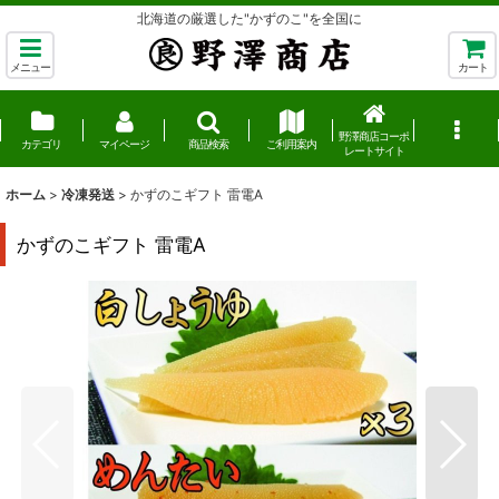
北海道の厳選した"かずのこ"を全国に
メニュー
カート
野澤商店コーポ
カテゴリ
マイページ
商品検索
ご利用案内
レートサイト
ホーム
>
冷凍発送
>
かずのこギフト 雷電A
かずのこギフト 雷電A