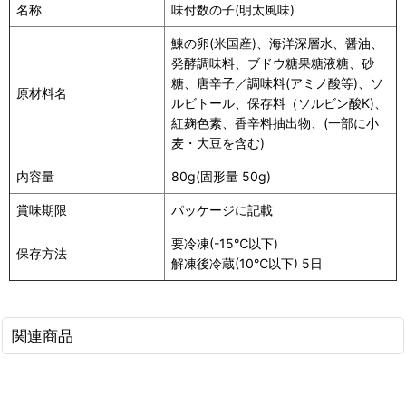
名称
味付数の子(明太風味)
鰊の卵(米国産)、海洋深層水、醤油、
発酵調味料、ブドウ糖果糖液糖、砂
糖、唐辛子／調味料(アミノ酸等)、ソ
原材料名
ルビトール、保存料（ソルビン酸K)、
紅麹色素、香辛料抽出物、(一部に小
麦・大豆を含む)
内容量
80g(固形量 50g)
賞味期限
パッケージに記載
要冷凍(-15℃以下)
保存方法
解凍後冷蔵(10℃以下) 5日
関連商品