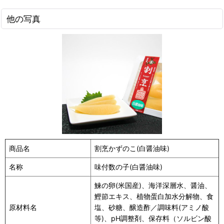
他の写真
商品名
割烹かずのこ(白醤油味)
名称
味付数の子(白醤油味)
鰊の卵(米国産)、海洋深層水、醤油、
鰹節エキス、植物蛋白加水分解物、食
原材料名
塩、砂糖、醸造酢／調味料(アミノ酸
等)、pH調整剤、保存料（ソルビン酸