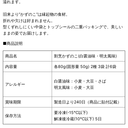
溢れます。
旧来より”かずのこ”は縁起物の食材。
折れや欠けは好まれません。
型くずれしにくい中袋とトップシールの二重パッキングで、美しい
ままの姿でお届けします。
■商品説明
商品名
割烹かずのこ(白醤油味・明太風味)
内容量
各80g(固形量 50g) 2種 3袋 計6袋
白醤油味：小麦・大豆・さば
アレルギー
明太風味：小麦・大豆
賞味期限
製造日より240日（商品に貼付記載）
要冷凍(-15℃以下)
保存方法
解凍後冷蔵(10℃以下) 5日