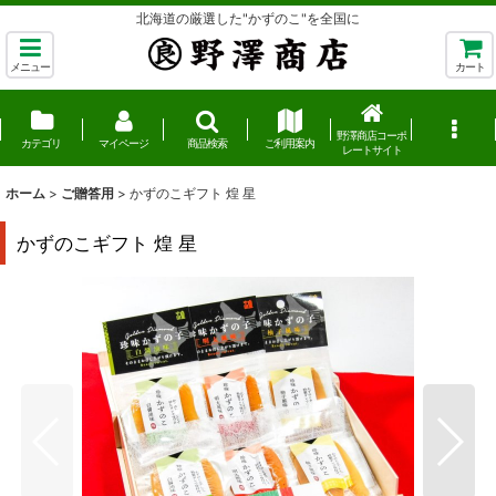
北海道の厳選した"かずのこ"を全国に
メニュー
カート
野澤商店コーポ
カテゴリ
マイページ
商品検索
ご利用案内
レートサイト
ホーム
>
ご贈答用
>
かずのこギフト 煌 星
かずのこギフト 煌 星