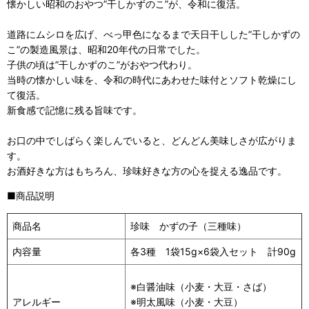
懐かしい昭和のおやつ”干しかずのこ”が、令和に復活。
道路にムシロを広げ、べっ甲色になるまで天日干しした”干しかずの
こ”の製造風景は、昭和20年代の日常でした。
子供の頃は”干しかずのこ”がおやつ代わり。
当時の懐かしい味を、令和の時代にあわせた味付とソフト乾燥にし
て復活。
新食感で記憶に残る旨味です。
お口の中でしばらく楽しんでいると、どんどん美味しさが広がりま
す。
お酒好きな方はもちろん、珍味好きな方の心を捉える逸品です。
■商品説明
商品名
珍味 かずの子（三種味）
内容量
各3種 1袋15g×6袋入セット 計90g
※白醤油味（小麦・大豆・さば）
アレルギー
※明太風味（小麦・大豆）