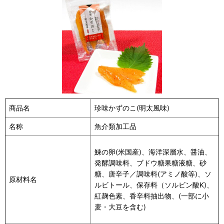
商品名
珍味かずのこ(明太風味)
名称
魚介類加工品
鰊の卵(米国産)、海洋深層水、醤油、
発酵調味料、ブドウ糖果糖液糖、砂
糖、唐辛子／調味料(アミノ酸等)、ソ
原材料名
ルビトール、保存料（ソルビン酸K)、
紅麹色素、香辛料抽出物、(一部に小
麦・大豆を含む)