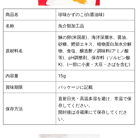
商品名
珍味かずのこ(白醤油味)
名称
魚介類加工品
鰊の卵(米国産)、海洋深層水、醤油、
砂糖、鰹節エキス、植物蛋白加水分解
原材料名
物、食塩、醸造酢／調味料(アミノ酸
等)、pH調整剤、保存料（ソルビン酸
K)、(一部に小麦・大豆・さばを含む)
内容量
15g
賞味期限
パッケージに記載
直射日光・高温多湿を避け、常温で保
存してください。
保存方法
開封後は冷蔵庫にて保存してくださ
い。