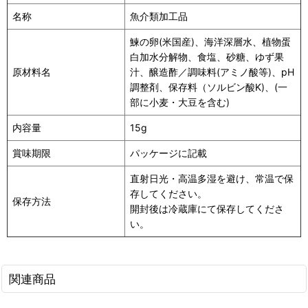
名称
魚介類加工品
鰊の卵(米国産)、海洋深層水、植物蛋
白加水分解物、食塩、砂糖、ゆず果
原材料名
汁、醸造酢／調味料(アミノ酸等)、pH
調整剤、保存料（ソルビン酸K)、(一
部に小麦・大豆を含む)
内容量
15g
賞味期限
パッケージに記載
直射日光・高温多湿を避け、常温で保
存してください。
保存方法
開封後は冷蔵庫にて保存してくださ
い。
関連商品