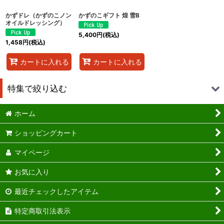
かずドレ（かずのこノン
かずのこギフト 煌 雪B
オイルドレッシング）
5,400
円
(税込)
1,458
円
(税込)
カートに入れる
カートに入れる
特集で絞り込む
ホーム
送料込み
ショッピングカート
珍味かずのこ
マイページ
かずのこワイン醤油
お気に入り
かずドレ
最近チェックしたアイテム
味付かずのこ
特定商取引法表示
かずのこキムチ漬