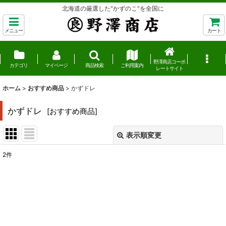
北海道の厳選した"かずのこ"を全国に
メニュー
カート
野澤商店コーポ
カテゴリ
マイページ
商品検索
ご利用案内
レートサイト
ホーム
>
おすすめ商品
>
かずドレ
かずドレ
[
おすすめ商品
]
表示順変更
閉じる
2
件
表示数
:
並び順
:
絞り込む