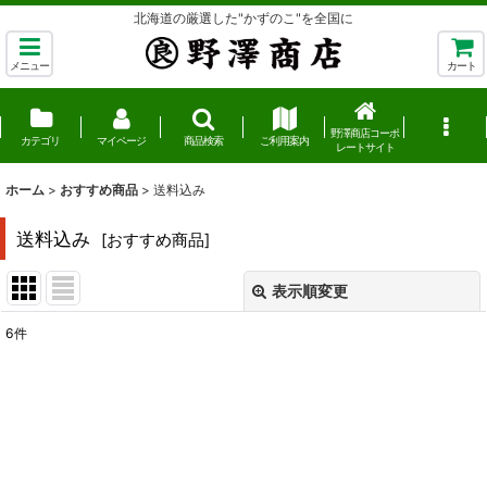
北海道の厳選した"かずのこ"を全国に
メニュー
カート
野澤商店コーポ
カテゴリ
マイページ
商品検索
ご利用案内
レートサイト
ホーム
>
おすすめ商品
>
送料込み
送料込み
[
おすすめ商品
]
表示順変更
閉じる
6
件
表示数
:
並び順
:
絞り込む