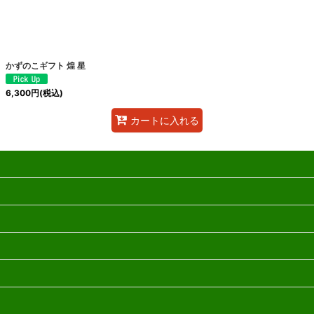
絞り込む
かずのこギフト 煌 星
6,300
円
(税込)
カートに入れる