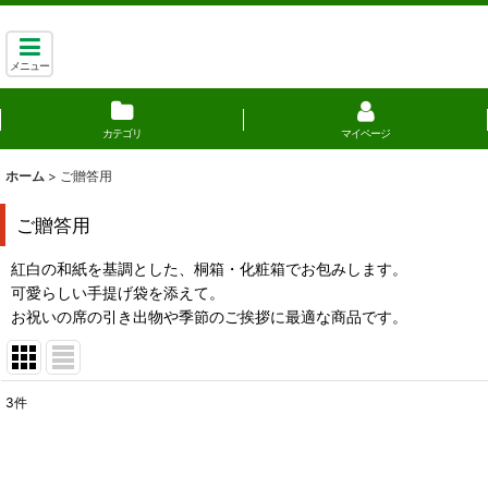
メニュー
カテゴリ
マイページ
ホーム
>
ご贈答用
ご贈答用
紅白の和紙を基調とした、桐箱・化粧箱でお包みします。
可愛らしい手提げ袋を添えて。
お祝いの席の引き出物や季節のご挨拶に最適な商品です。
3
件
表示数
:
並び順
: