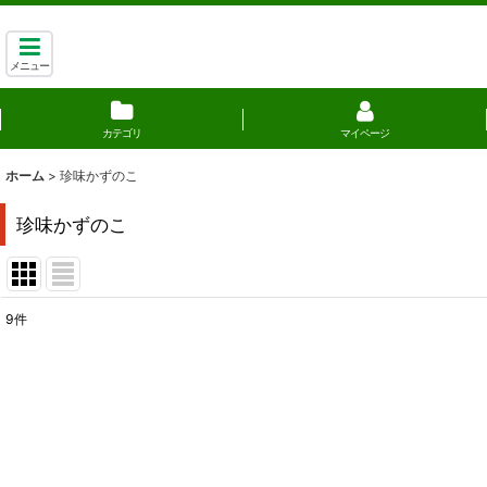
メニュー
カテゴリ
マイページ
ホーム
>
珍味かずのこ
珍味かずのこ
9
件
表示数
:
並び順
: