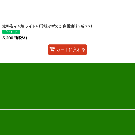
送料込み☆煌 ライトE (珍味かずのこ 白醤油味 3袋 x 2)
5,200
円
(税込)
カートに入れる