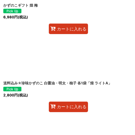
かずのこギフト 煌 梅
6,980
円
(税込)
カートに入れる
送料込み☆珍味かずのこ 白醤油・明太・柚子 各1袋「煌 ライトA」
2,800
円
(税込)
カートに入れる