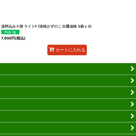
送料込み☆煌 ライトF (珍味かずのこ 白醤油味 3袋 x 3)
7,600
円
(税込)
カートに入れる