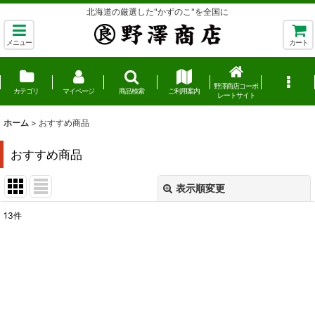
北海道の厳選した"かずのこ"を全国に
メニュー
カート
野澤商店コーポ
カテゴリ
マイページ
商品検索
ご利用案内
レートサイト
ホーム
>
おすすめ商品
おすすめ商品
表示順変更
閉じる
13
件
表示数
:
並び順
:
絞り込む