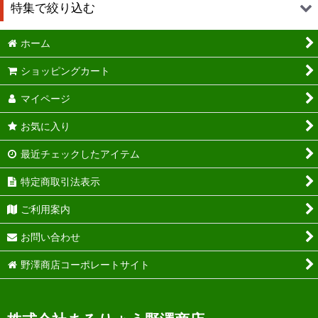
特集で絞り込む
ご贈答用
ホーム
送料込み
ご自宅用
ショッピングカート
珍味かずのこ
冷凍発送
マイページ
かずのこワイン醤油
お気に入り
かずドレ
最近チェックしたアイテム
味付かずのこ
特定商取引法表示
かずのこキムチ漬
ご利用案内
ジャパン・フード・セレクション グランプリ受賞
お問い合わせ
野澤商店コーポレートサイト